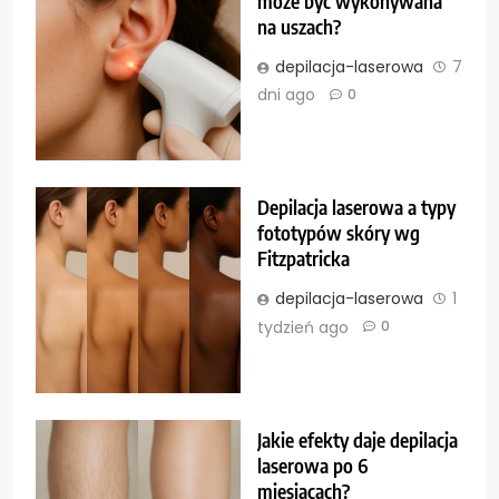
może być wykonywana
na uszach?
depilacja-laserowa
7
dni ago
0
Depilacja laserowa a typy
fototypów skóry wg
Fitzpatricka
depilacja-laserowa
1
tydzień ago
0
Jakie efekty daje depilacja
laserowa po 6
miesiącach?