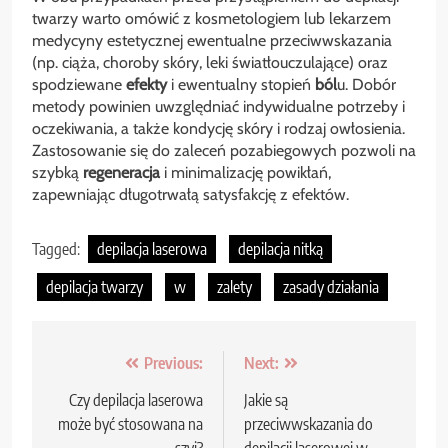
twarzy warto omówić z kosmetologiem lub lekarzem
medycyny estetycznej ewentualne przeciwwskazania
(np. ciąża, choroby skóry, leki światłouczulające) oraz
spodziewane
efekty
i ewentualny stopień
ból
u. Dobór
metody powinien uwzględniać indywidualne potrzeby i
oczekiwania, a także kondycję skóry i rodzaj owłosienia.
Zastosowanie się do zaleceń pozabiegowych pozwoli na
szybką
regeneracja
i minimalizację powikłań,
zapewniając długotrwałą satysfakcję z efektów.
Tagged:
depilacja laserowa
depilacja nitką
depilacja twarzy
w
zalety
zasady działania
Nawigacja
Previous:
Next:
wpisu
Czy depilacja laserowa
Jakie są
może być stosowana na
przeciwwskazania do
szyi?
depilacji laserowej w