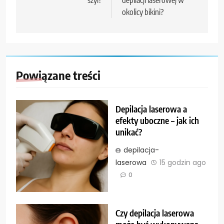
okolicy bikini?
Powiązane treści
Depilacja laserowa a
efekty uboczne – jak ich
unikać?
depilacja-
laserowa
15 godzin ago
0
Czy depilacja laserowa