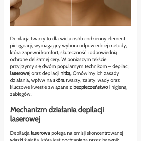
Depilacja twarzy to dla wielu osób codzienny element
pielęgnacji, wymagający wyboru odpowiedniej metody,
która zapewni komfort, skuteczność i odpowiednią
ochronę delikatnej cery. W poniższym tekście
przyjrzymy się dwóm popularnym technikom – depilacji
laserowej
oraz depilacji
nitką
. Omówimy ich zasady
działania, wpływ na
skóra
twarzy, zalety, wady oraz
kluczowe kwestie związane z
bezpieczeństwo
i higieną
zabiegów.
Mechanizm działania depilacji
laserowej
Depilacja
laserowa
polega na emisji skoncentrowanej
wiązki światła, która jest pochłaniana przez barwnik