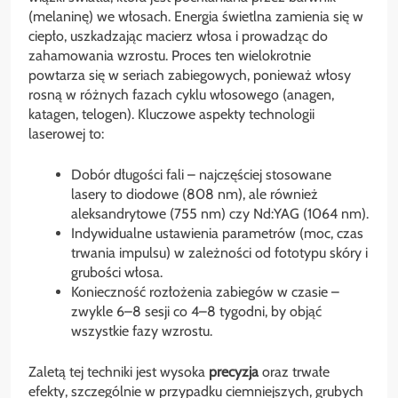
(melaninę) we włosach. Energia świetlna zamienia się w
ciepło, uszkadzając macierz włosa i prowadząc do
zahamowania wzrostu. Proces ten wielokrotnie
powtarza się w seriach zabiegowych, ponieważ włosy
rosną w różnych fazach cyklu włosowego (anagen,
katagen, telogen). Kluczowe aspekty technologii
laserowej to:
Dobór długości fali – najczęściej stosowane
lasery to diodowe (808 nm), ale również
aleksandrytowe (755 nm) czy Nd:YAG (1064 nm).
Indywidualne ustawienia parametrów (moc, czas
trwania impulsu) w zależności od fototypu skóry i
grubości włosa.
Konieczność rozłożenia zabiegów w czasie –
zwykle 6–8 sesji co 4–8 tygodni, by objąć
wszystkie fazy wzrostu.
Zaletą tej techniki jest wysoka
precyzja
oraz trwałe
efekty, szczególnie w przypadku ciemniejszych, grubych