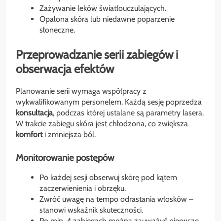
Zażywanie leków światłouczulających.
Opalona skóra lub niedawne poparzenie
słoneczne.
Przeprowadzanie serii zabiegów i
obserwacja efektów
Planowanie serii wymaga współpracy z
wykwalifikowanym personelem. Każdą sesję poprzedza
konsultacja
, podczas której ustalane są parametry lasera.
W trakcie zabiegu skóra jest chłodzona, co zwiększa
komfort
i zmniejsza ból.
Monitorowanie postępów
Po każdej sesji obserwuj skórę pod kątem
zaczerwienienia i obrzęku.
Zwróć uwagę na tempo odrastania włosków –
stanowi wskaźnik skuteczności.
Po min. 4 zabiegach można zauważyć pierwsze