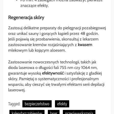
znaczące efekty.
Regeneracja skóry
Zastosuj delikatne preparaty do pielęgnacji pozabiegowej
oraz unikać sauny i gorących kąpieli przez 48 godzin.
Jeśli pojawią się przebarwienia, skonsultuj z lekarzem
zastosowanie kremów rozjaśniających z
kwasem
mlekowym lub kojącym aloesem.
Zastosowanie nowoczesnych technologii, takich jak
dioda laserowa o długości fali 755 nm czy 1064 nm,
gwarantuje wysoką
efektywność
i satysfakcję z gładkiej
skóry. Pamiętaj o systematyczności i profesjonalnym
wsparciu, aby cieszyć się trwałymi efektami serii depilacji
laserowej.
Tagged:
bezpieczeństwo
efekty
kalendarz zabiegów
laser
przeciwwskazania