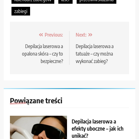
zabiegi
Nawigacja
Previous:
Next:
wpisu
Depilacja laserowa a
Depilacja laserowa a
opalona skóra – czy to
tatuaże – czy można
bezpieczne?
wykonać zabieg?
Powiązane treści
Depilacja laserowa a
efekty uboczne – jak ich
unikać?