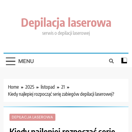
Skip
to
content
Depilacja laserowa
serwis o depilacji laserowej
MENU
Home
2025
listopad
21
Kiedy najlepiej rozpocząć serię zabiegów depilacji laserowej?
DEPILACJA LASEROWA
Kiedy najlepiej rozpocząć serię