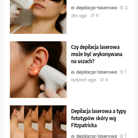
depilacja-laserowa
2
dni ago
0
Czy depilacja laserowa
może być wykonywana
na uszach?
depilacja-laserowa
1
tydzień ago
0
Depilacja laserowa a typy
fototypów skóry wg
Fitzpatricka
depilacja-laserowa
1