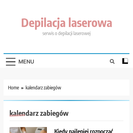
Skip
to
content
Depilacja laserowa
serwis o depilacji laserowej
MENU
Home
kalendarz zabiegów
kalendarz zabiegów
Kiedy najlepiej rozpocząć