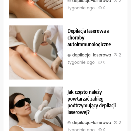
depilacja-laserowa
2
tygodnie ago
0
Depilacja laserowa a
choroby
autoimmunologiczne
depilacja-laserowa
2
tygodnie ago
0
Jak często należy
powtarzać zabieg
podtrzymujący depilacji
laserowej?
depilacja-laserowa
2
tygodnie ago
0