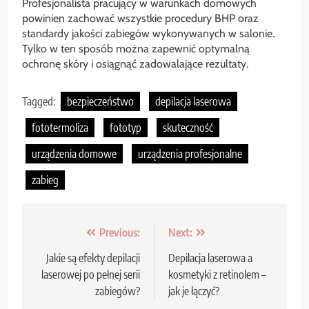
Profesjonalista pracujący w warunkach domowych
powinien zachować wszystkie procedury BHP oraz
standardy jakości zabiegów wykonywanych w salonie.
Tylko w ten sposób można zapewnić optymalną
ochronę skóry i osiągnąć zadowalające rezultaty.
Tagged:
bezpieczeństwo
depilacja laserowa
fototermoliza
fototyp
skuteczność
urządzenia domowe
urządzenia profesjonalne
zabieg
Nawigacja
Previous:
Next:
wpisu
Jakie są efekty depilacji
Depilacja laserowa a
laserowej po pełnej serii
kosmetyki z retinolem –
zabiegów?
jak je łączyć?