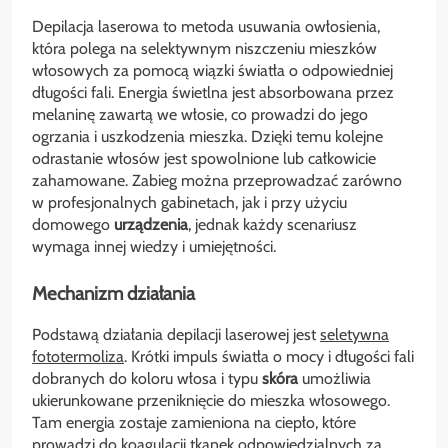
Depilacja laserowa to metoda usuwania owłosienia,
która polega na selektywnym niszczeniu mieszków
włosowych za pomocą wiązki światła o odpowiedniej
długości fali. Energia świetlna jest absorbowana przez
melaninę zawartą we włosie, co prowadzi do jego
ogrzania i uszkodzenia mieszka. Dzięki temu kolejne
odrastanie włosów jest spowolnione lub całkowicie
zahamowane. Zabieg można przeprowadzać zarówno
w profesjonalnych gabinetach, jak i przy użyciu
domowego
urządzenia
, jednak każdy scenariusz
wymaga innej wiedzy i umiejętności.
Mechanizm działania
Podstawą działania depilacji laserowej jest
seletywna
fototermoliza
. Krótki impuls światła o mocy i długości fali
dobranych do koloru włosa i typu
skóra
umożliwia
ukierunkowane przeniknięcie do mieszka włosowego.
Tam energia zostaje zamieniona na ciepło, które
prowadzi do koagulacji tkanek odpowiedzialnych za