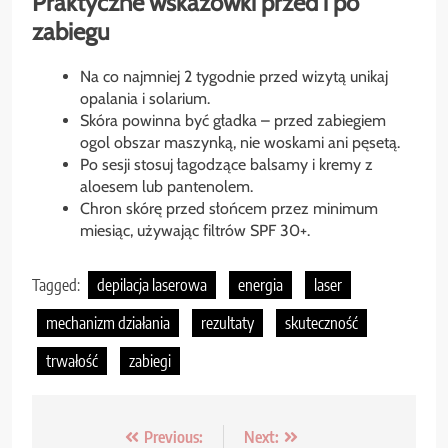
Praktyczne wskazówki przed i po
zabiegu
Na co najmniej 2 tygodnie przed wizytą unikaj
opalania i solarium.
Skóra powinna być gładka – przed zabiegiem
ogol obszar maszynką, nie woskami ani pęsetą.
Po sesji stosuj łagodzące balsamy i kremy z
aloesem lub pantenolem.
Chron skórę przed słońcem przez minimum
miesiąc, używając filtrów SPF 30+.
Tagged:
depilacja laserowa
energia
laser
mechanizm działania
rezultaty
skuteczność
trwałość
zabiegi
Nawigacja
Previous:
Next: