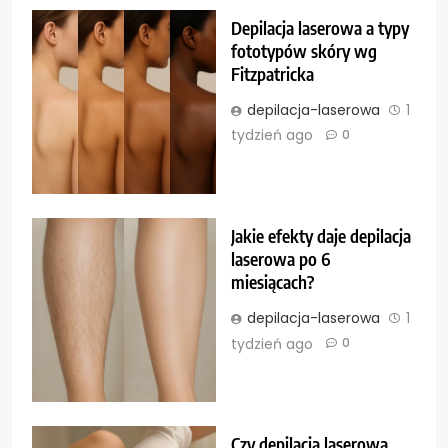
Depilacja laserowa a typy
fototypów skóry wg
Fitzpatricka
depilacja-laserowa
1
tydzień ago
0
Jakie efekty daje depilacja
laserowa po 6
miesiącach?
depilacja-laserowa
1
tydzień ago
0
Czy depilacja laserowa