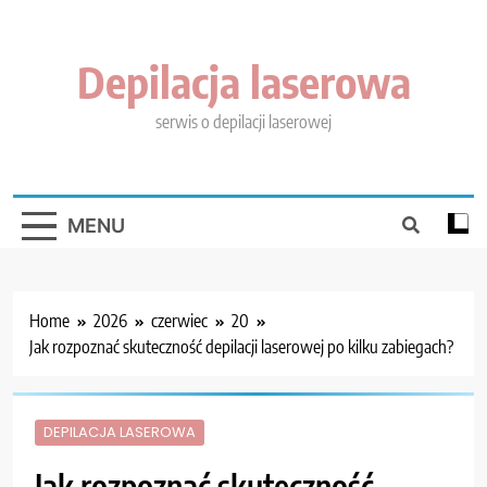
Skip
to
content
Depilacja laserowa
serwis o depilacji laserowej
MENU
Home
2026
czerwiec
20
Jak rozpoznać skuteczność depilacji laserowej po kilku zabiegach?
DEPILACJA LASEROWA
Jak rozpoznać skuteczność