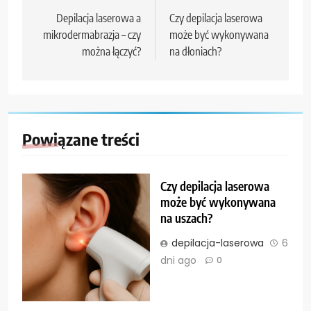
wpisu
Depilacja laserowa a
Czy depilacja laserowa
mikrodermabrazja – czy
może być wykonywana
można łączyć?
na dłoniach?
Powiązane treści
Czy depilacja laserowa
może być wykonywana
na uszach?
depilacja-laserowa
6
dni ago
0