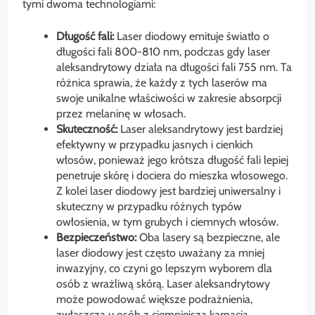
tymi dwoma technologiami:
Długość fali:
Laser diodowy emituje światło o
długości fali 800-810 nm, podczas gdy laser
aleksandrytowy działa na długości fali 755 nm. Ta
różnica sprawia, że każdy z tych laserów ma
swoje unikalne właściwości w zakresie absorpcji
przez melaninę w włosach.
Skuteczność:
Laser aleksandrytowy jest bardziej
efektywny w przypadku jasnych i cienkich
włosów, ponieważ jego krótsza długość fali lepiej
penetruje skórę i dociera do mieszka włosowego.
Z kolei laser diodowy jest bardziej uniwersalny i
skuteczny w przypadku różnych typów
owłosienia, w tym grubych i ciemnych włosów.
Bezpieczeństwo:
Oba lasery są bezpieczne, ale
laser diodowy jest często uważany za mniej
inwazyjny, co czyni go lepszym wyborem dla
osób z wrażliwą skórą. Laser aleksandrytowy
może powodować większe podrażnienia,
zwłaszcza u osób z ciemniejszą karnacją.