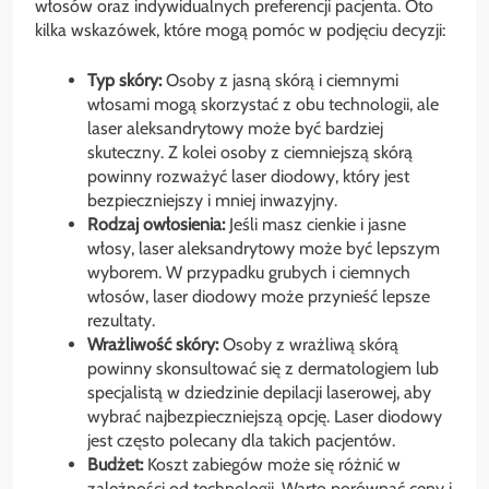
włosów oraz indywidualnych preferencji pacjenta. Oto
kilka wskazówek, które mogą pomóc w podjęciu decyzji:
Typ skóry:
Osoby z jasną skórą i ciemnymi
włosami mogą skorzystać z obu technologii, ale
laser aleksandrytowy może być bardziej
skuteczny. Z kolei osoby z ciemniejszą skórą
powinny rozważyć laser diodowy, który jest
bezpieczniejszy i mniej inwazyjny.
Rodzaj owłosienia:
Jeśli masz cienkie i jasne
włosy, laser aleksandrytowy może być lepszym
wyborem. W przypadku grubych i ciemnych
włosów, laser diodowy może przynieść lepsze
rezultaty.
Wrażliwość skóry:
Osoby z wrażliwą skórą
powinny skonsultować się z dermatologiem lub
specjalistą w dziedzinie depilacji laserowej, aby
wybrać najbezpieczniejszą opcję. Laser diodowy
jest często polecany dla takich pacjentów.
Budżet:
Koszt zabiegów może się różnić w
zależności od technologii. Warto porównać ceny i