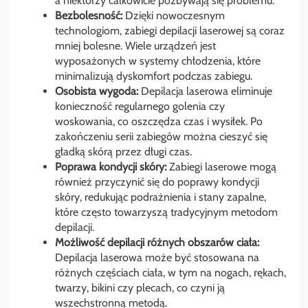
a niektórzy całkowicie pozbywają się problemu.
Bezbolesność:
Dzięki nowoczesnym
technologiom, zabiegi depilacji laserowej są coraz
mniej bolesne. Wiele urządzeń jest
wyposażonych w systemy chłodzenia, które
minimalizują dyskomfort podczas zabiegu.
Osobista wygoda:
Depilacja laserowa eliminuje
konieczność regularnego golenia czy
woskowania, co oszczędza czas i wysiłek. Po
zakończeniu serii zabiegów można cieszyć się
gładką skórą przez długi czas.
Poprawa kondycji skóry:
Zabiegi laserowe mogą
również przyczynić się do poprawy kondycji
skóry, redukując podrażnienia i stany zapalne,
które często towarzyszą tradycyjnym metodom
depilacji.
Możliwość depilacji różnych obszarów ciała:
Depilacja laserowa może być stosowana na
różnych częściach ciała, w tym na nogach, rękach,
twarzy, bikini czy plecach, co czyni ją
wszechstronną metodą.