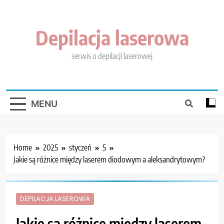
Skip
to
content
Depilacja laserowa
serwis o depilacji laserowej
MENU
Home
2025
styczeń
5
Jakie są różnice między laserem diodowym a aleksandrytowym?
DEPILACJA LASEROWA
Jakie są różnice między laserem