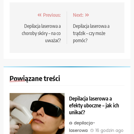
Nawigacja
Previous:
Next:
wpisu
Depilacja laserowa a
Depilacja laserowa a
choroby skóry – na co
trądzik – czy może
uważać?
pomóc?
Powiązane treści
Depilacja laserowa a
efekty uboczne – jak ich
unikać?
depilacja-
laserowa
16 godzin ago