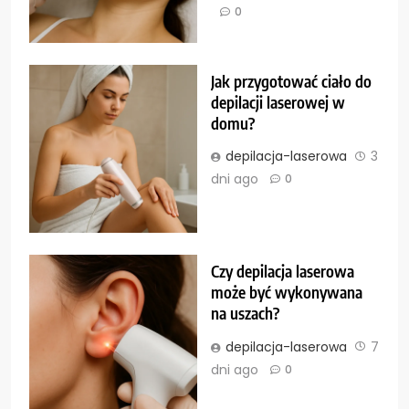
0
Jak przygotować ciało do
depilacji laserowej w
domu?
depilacja-laserowa
3
dni ago
0
Czy depilacja laserowa
może być wykonywana
na uszach?
depilacja-laserowa
7
dni ago
0