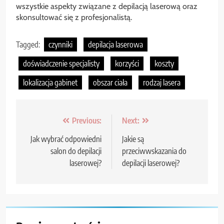
wszystkie aspekty związane z depilacją laserową oraz
skonsultować się z profesjonalistą.
Tagged:
czynniki
depilacja laserowa
doświadczenie specjalisty
korzyści
koszty
lokalizacja gabinet
obszar ciała
rodzaj lasera
Nawigacja
Previous:
Next:
wpisu
Jak wybrać odpowiedni
Jakie są
salon do depilacji
przeciwwskazania do
laserowej?
depilacji laserowej?