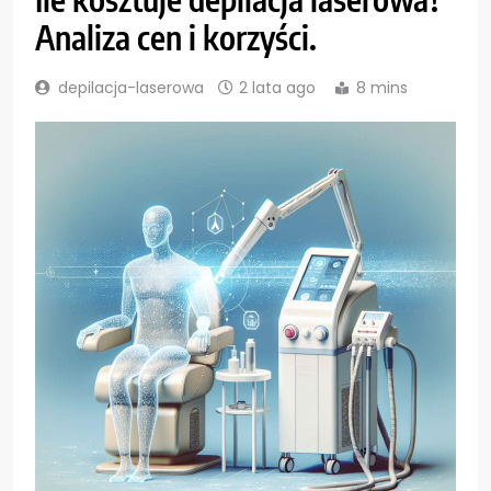
Analiza cen i korzyści.
depilacja-laserowa
2 lata ago
8 mins