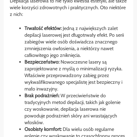
Depilacja laserowa to nie tylko kwestia estetyki, ale także
wiele korzyści zdrowotnych i praktycznych. Oto niektóre
z nich:
Trwałość efektów:
Jedną z największych zalet
depilacji laserowej jest długotrwały efekt. Po serii
zabiegów wiele osób doświadcza znacznego
zmniejszenia owłosienia, a niektórzy nawet
całkowitego jego zniknięcia.
Bezpieczeństwo:
Nowoczesne lasery są
zaprojektowane z myślą o minimalizacji ryzyka.
Właściwie przeprowadzony zabieg przez
wykwalifikowanego specjalistę jest bezpieczny i
mało inwazyjny.
Brak podrażnień:
W przeciwieństwie do
tradycyjnych metod depilacji, takich jak golenie
czy woskowanie, depilacja laserowa nie
powoduje podrażnień skóry ani wrastających
włosków.
Osobisty komfort:
Dla wielu osób regularne
golenie czy woskowanie to czasochłonny proces.