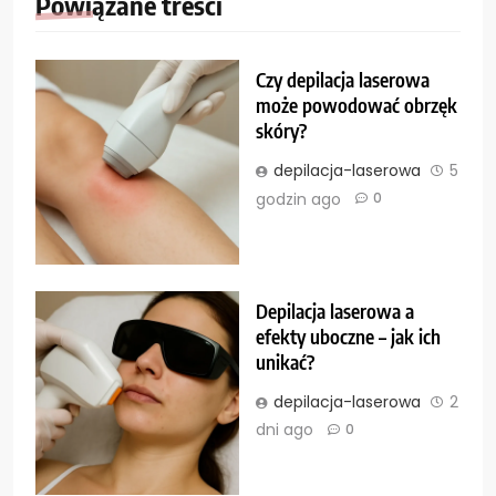
Powiązane treści
Czy depilacja laserowa
może powodować obrzęk
skóry?
depilacja-laserowa
5
godzin ago
0
Depilacja laserowa a
efekty uboczne – jak ich
unikać?
depilacja-laserowa
2
dni ago
0