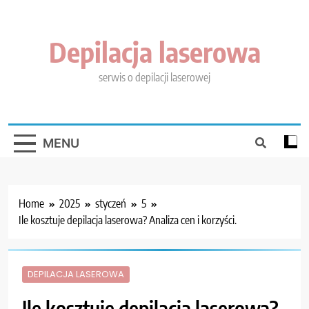
Skip
to
content
Depilacja laserowa
serwis o depilacji laserowej
MENU
Home
2025
styczeń
5
Ile kosztuje depilacja laserowa? Analiza cen i korzyści.
DEPILACJA LASEROWA
Ile kosztuje depilacja laserowa?