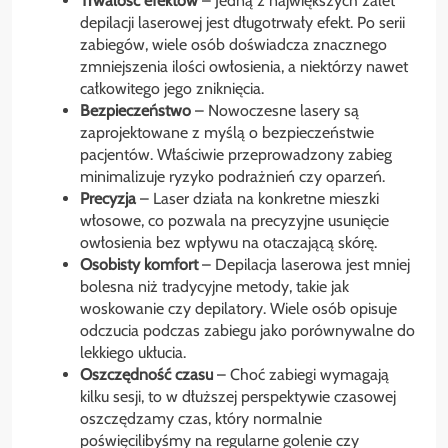
Trwałość efektów
– Jedną z największych zalet
depilacji laserowej jest długotrwały efekt. Po serii
zabiegów, wiele osób doświadcza znacznego
zmniejszenia ilości owłosienia, a niektórzy nawet
całkowitego jego zniknięcia.
Bezpieczeństwo
– Nowoczesne lasery są
zaprojektowane z myślą o bezpieczeństwie
pacjentów. Właściwie przeprowadzony zabieg
minimalizuje ryzyko podrażnień czy oparzeń.
Precyzja
– Laser działa na konkretne mieszki
włosowe, co pozwala na precyzyjne usunięcie
owłosienia bez wpływu na otaczającą skórę.
Osobisty komfort
– Depilacja laserowa jest mniej
bolesna niż tradycyjne metody, takie jak
woskowanie czy depilatory. Wiele osób opisuje
odczucia podczas zabiegu jako porównywalne do
lekkiego ukłucia.
Oszczędność czasu
– Choć zabiegi wymagają
kilku sesji, to w dłuższej perspektywie czasowej
oszczędzamy czas, który normalnie
poświęcilibyśmy na regularne golenie czy