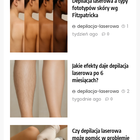
Depilacja laserowa a typy
fototypów skóry wg
Fitzpatricka
depilacja-laserowa
1
tydzień ago
0
Jakie efekty daje depilacja
laserowa po 6
miesiącach?
depilacja-laserowa
2
tygodnie ago
0
Czy depilacja laserowa
może pomóc w problemie