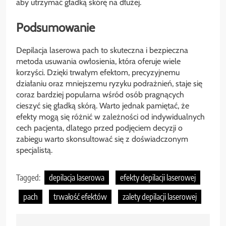
aby utrzymać gładką skórę na dłużej.
Podsumowanie
Depilacja laserowa pach to skuteczna i bezpieczna
metoda usuwania owłosienia, która oferuje wiele
korzyści. Dzięki trwałym efektom, precyzyjnemu
działaniu oraz mniejszemu ryzyku podrażnień, staje się
coraz bardziej popularna wśród osób pragnących
cieszyć się gładką skórą. Warto jednak pamiętać, że
efekty mogą się różnić w zależności od indywidualnych
cech pacjenta, dlatego przed podjęciem decyzji o
zabiegu warto skonsultować się z doświadczonym
specjalistą.
Tagged:
depilacja laserowa
efekty depilacji laserowej
pach
trwałość efektów
zalety depilacji laserowej