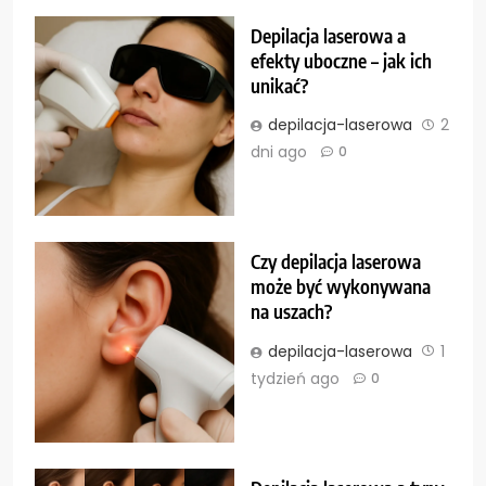
Depilacja laserowa a
efekty uboczne – jak ich
unikać?
depilacja-laserowa
2
dni ago
0
Czy depilacja laserowa
może być wykonywana
na uszach?
depilacja-laserowa
1
tydzień ago
0