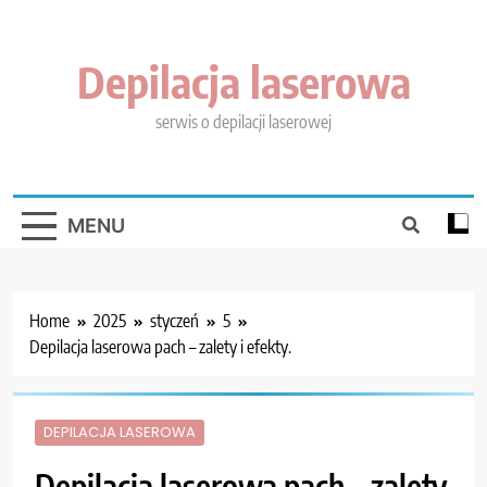
Skip
to
content
Depilacja laserowa
serwis o depilacji laserowej
MENU
Home
2025
styczeń
5
Depilacja laserowa pach – zalety i efekty.
DEPILACJA LASEROWA
Depilacja laserowa pach – zalety