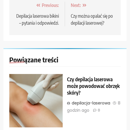
Nawigacja
Previous:
Next:
wpisu
Depilacja laserowa bikini
Czy można opalać się po
– pytania i odpowiedzi.
depilacji laserowej?
Powiązane treści
Czy depilacja laserowa
może powodować obrzęk
skóry?
depilacja-laserowa
8
godzin ago
0