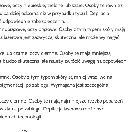
zowe, oczy niebieskie, zielone lub szare. Osoby te również
co bardziej odporna niż w przypadku typu I. Depilacja
ać odpowiednie zabezpieczenia.
emnobrązowe, oczy brązowe. Osoby z tym typem skóry mają
ja laserowa jest zazwyczaj skuteczna, ale może wymagać
e lub czarne, oczy ciemne. Osoby te mają mniejszą
st bardzo skuteczna, ale należy zwrócić uwagę na odpowiedni
emne. Osoby z tym typem skóry są mniej wrażliwe na
rpigmentacji po zabiegu. Wymagana jest szczególna
 oczy ciemne. Osoby te mają najmniejsze ryzyko poparzeń
owikłania po zabiegu. Depilacja laserowa może być
ednich technologii.