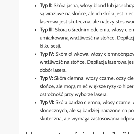
Typ II:
Skóra jasna, włosy blond lub jasnobrą
są wrażliwe na słońce, ale ich skóra jest nie
laserowa jest skuteczna, ale należy stosow
Typ III:
Skóra o średnim odcieniu, włosy ci
umiarkowaną wrażliwość na słońce. Depilac
kilku sesji.
Typ IV:
Skóra oliwkowa, włosy ciemnobrązow
wrażliwość na słońce. Depilacja laserowa je
dobór lasera.
Typ V:
Skóra ciemna, włosy czarne, oczy ci
słońce, ale mogą mieć większe ryzyko hipe
ostrożność przy wyborze lasera.
Typ VI:
Skóra bardzo ciemna, włosy czarne,
słonecznych, ale są bardziej narażone na p
skuteczna, ale wymaga zastosowania odpowi