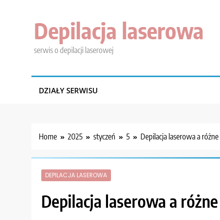
Skip
to
Depilacja laserowa
content
serwis o depilacji laserowej
DZIAŁY SERWISU
Home
2025
styczeń
5
Depilacja laserowa a różne
DEPILACJA LASEROWA
Depilacja laserowa a różne