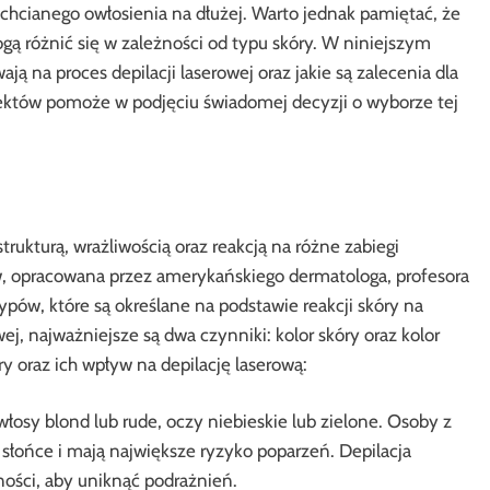
chcianego owłosienia na dłużej. Warto jednak pamiętać, że
ą różnić się w zależności od typu skóry. W niniejszym
ją na proces depilacji laserowej oraz jakie są zalecenia dla
ektów pomoże w podjęciu świadomej decyzji o wyborze tej
strukturą, wrażliwością oraz reakcją na różne zabiegi
w, opracowana przez amerykańskiego dermatologa, profesora
typów, które są określane na podstawie reakcji skóry na
j, najważniejsze są dwa czynniki: kolor skóry oraz kolor
y oraz ich wpływ na depilację laserową:
włosy blond lub rude, oczy niebieskie lub zielone. Osoby z
 słońce i mają największe ryzyko poparzeń. Depilacja
ności, aby uniknąć podrażnień.