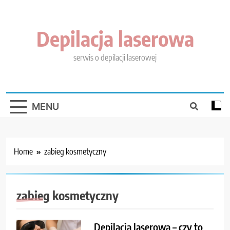
Skip
to
content
Depilacja laserowa
serwis o depilacji laserowej
MENU
Home
zabieg kosmetyczny
zabieg kosmetyczny
Depilacja laserowa – czy to