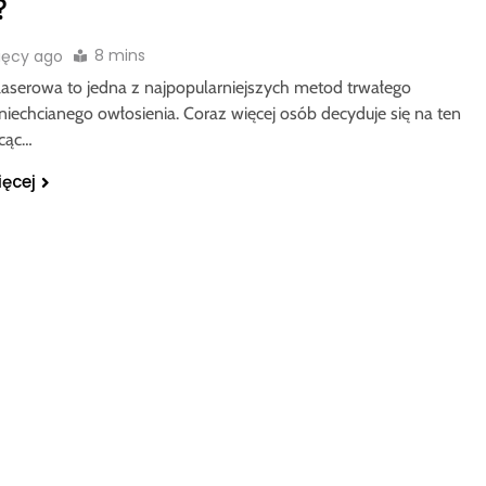
?
8 mins
ięcy ago
 laserowa to jedna z najpopularniejszych metod trwałego
niechcianego owłosienia. Coraz więcej osób decyduje się na ten
hcąc…
ięcej