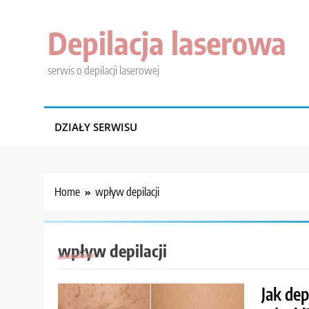
Skip
to
Depilacja laserowa
content
serwis o depilacji laserowej
DZIAŁY SERWISU
Home
wpływ depilacji
wpływ depilacji
Jak de