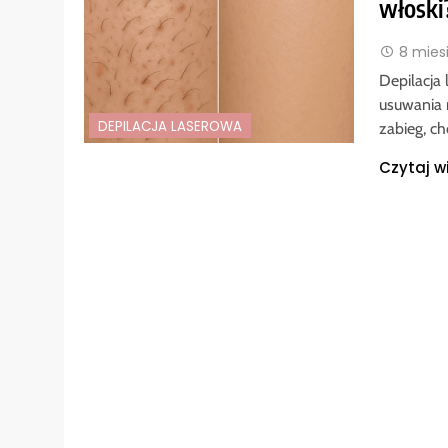
włoski
8 mies
Depilacja
usuwania 
DEPILACJA LASEROWA
zabieg, c
Czytaj w