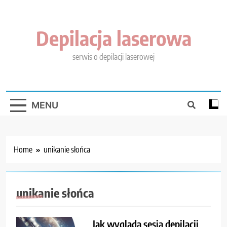
Skip
to
content
Depilacja laserowa
serwis o depilacji laserowej
MENU
Home
unikanie słońca
unikanie słońca
Jak wygląda sesja depilacji