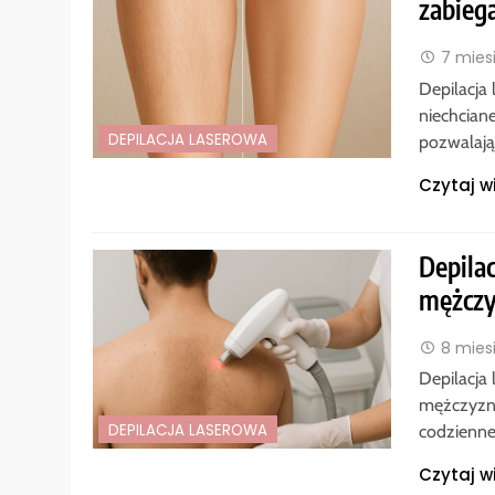
zabieg
7 mies
Depilacja
niechciane
DEPILACJA LASEROWA
pozwalają
Czytaj w
Depila
mężcz
8 mies
Depilacja
mężczyzn,
DEPILACJA LASEROWA
codzienne
Czytaj w