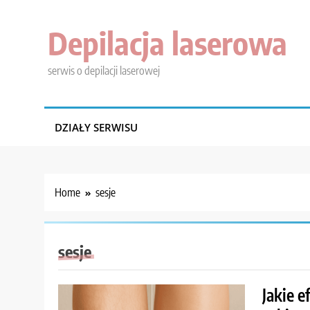
Skip
to
Depilacja laserowa
content
serwis o depilacji laserowej
DZIAŁY SERWISU
Home
sesje
sesje
Jakie e