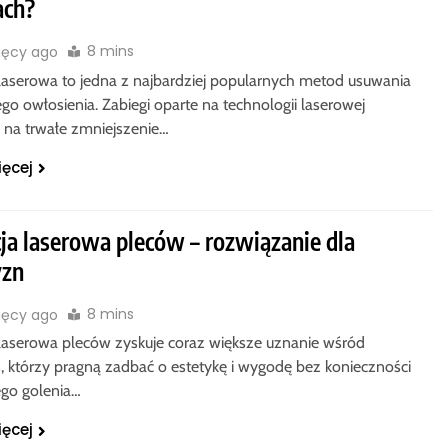
ach?
8 mins
ięcy ago
 laserowa to jedna z najbardziej popularnych metod usuwania
go owłosienia. Zabiegi oparte na technologii laserowej
 na trwałe zmniejszenie…
ięcej
cja laserowa pleców – rozwiązanie dla
yzn
8 mins
ięcy ago
 laserowa pleców zyskuje coraz większe uznanie wśród
 którzy pragną zadbać o estetykę i wygodę bez konieczności
go golenia…
ięcej