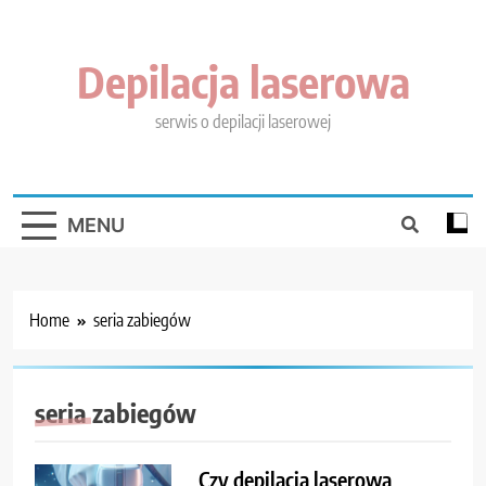
Skip
to
content
Depilacja laserowa
serwis o depilacji laserowej
MENU
Home
seria zabiegów
seria zabiegów
Czy depilacja laserowa