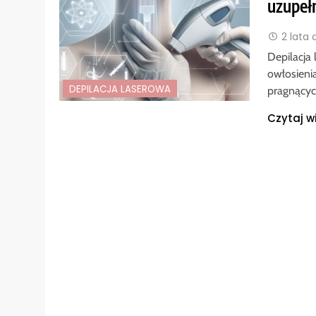
uzupeł
2 lata
Depilacja
owłosieni
DEPILACJA LASEROWA
pragnącyc
Czytaj w