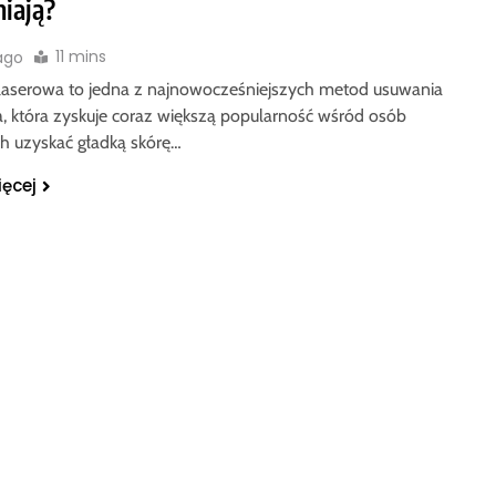
niają?
11 mins
 ago
 laserowa to jedna z najnowocześniejszych metod usuwania
a, która zyskuje coraz większą popularność wśród osób
h uzyskać gładką skórę…
ięcej