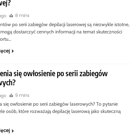
wej?
8 mins
 ago
entów po serii zabiegów depilacji laserowej są niezwykle istotne,
mogą dostarczyć cennych informacji na temat skuteczności
ortu…
ięcej
enia się owłosienie po serii zabiegów
wych?
9 mins
 ago
a się owłosienie po serii zabiegów laserowych? To pytanie
ele osób, które rozważają depilację laserową jako skuteczną
ięcej