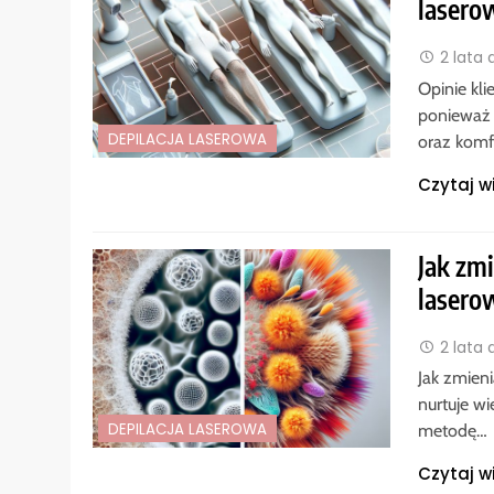
lasero
2 lata
Opinie kli
ponieważ 
DEPILACJA LASEROWA
oraz komf
Czytaj w
Jak zmi
lasero
2 lata
Jak zmieni
nurtuje wi
DEPILACJA LASEROWA
metodę…
Czytaj w