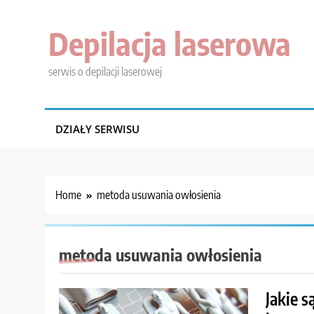
Skip
to
Depilacja laserowa
content
serwis o depilacji laserowej
DZIAŁY SERWISU
Home
metoda usuwania owłosienia
metoda usuwania owłosienia
Jakie s