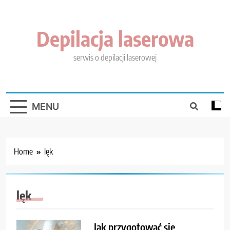
Skip
to
content
Depilacja laserowa
serwis o depilacji laserowej
MENU
Home
lęk
lęk
Jak przygotować się