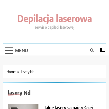
Skip
to
content
Depilacja laserowa
serwis o depilacji laserowej
MENU
Home
lasery Nd
lasery Nd
Jakie lasery są najczęściej