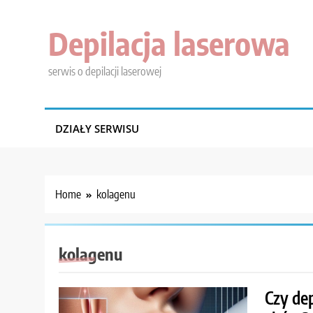
Skip
to
Depilacja laserowa
content
serwis o depilacji laserowej
DZIAŁY SERWISU
Home
kolagenu
kolagenu
Czy de