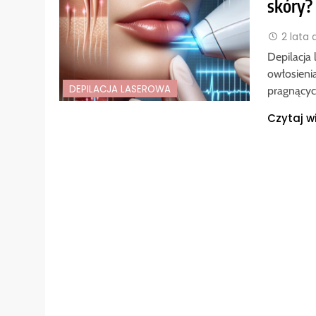
skóry?
2 lata
Depilacja
owłosieni
DEPILACJA LASEROWA
pragnącyc
Czytaj w