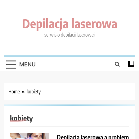
Skip
to
content
Depilacja laserowa
serwis o depilacji laserowej
MENU
Home
kobiety
kobiety
Depilacja laserowa a problem