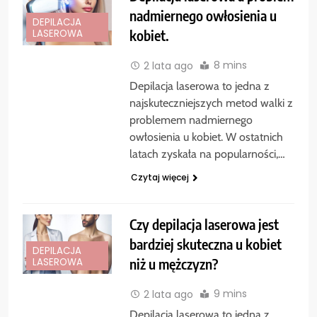
nadmiernego owłosienia u
DEPILACJA
kobiet.
LASEROWA
8 mins
2 lata ago
Depilacja laserowa to jedna z
najskuteczniejszych metod walki z
problemem nadmiernego
owłosienia u kobiet. W ostatnich
latach zyskała na popularności,…
Czytaj więcej
Czy depilacja laserowa jest
bardziej skuteczna u kobiet
DEPILACJA
niż u mężczyzn?
LASEROWA
9 mins
2 lata ago
Depilacja laserowa to jedna z