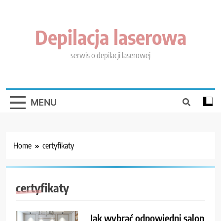
Skip
to
content
Depilacja laserowa
serwis o depilacji laserowej
MENU
Home
certyfikaty
certyfikaty
Jak wybrać odpowiedni salon