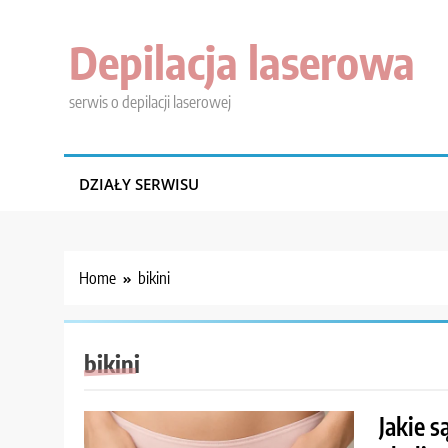
Skip
to
Depilacja laserowa
content
serwis o depilacji laserowej
DZIAŁY SERWISU
Home
bikini
bikini
Jakie s