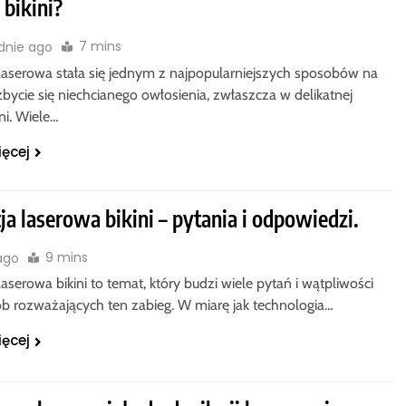
 bikini?
7 mins
dnie ago
 laserowa stała się jednym z najpopularniejszych sposobów na
bycie się niechcianego owłosienia, zwłaszcza w delikatnej
ini. Wiele…
ięcej
ja laserowa bikini – pytania i odpowiedzi.
9 mins
 ago
laserowa bikini to temat, który budzi wiele pytań i wątpliwości
b rozważających ten zabieg. W miarę jak technologia…
ięcej