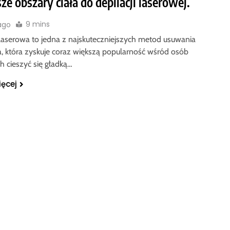
ze obszary ciała do depilacji laserowej.
9 mins
 ago
 laserowa to jedna z najskuteczniejszych metod usuwania
a, która zyskuje coraz większą popularność wśród osób
h cieszyć się gładką…
ięcej