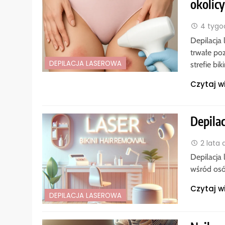
okolicy
4 tygo
Depilacja
trwałe poz
DEPILACJA LASEROWA
strefie bik
Czytaj w
Depilac
2 lata
Depilacja 
wśród osó
Czytaj w
DEPILACJA LASEROWA