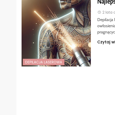
Najleps
2 lata
Depilacja
owłosieni
pragnącyc
Czytaj w
DEPILACJA LASEROWA