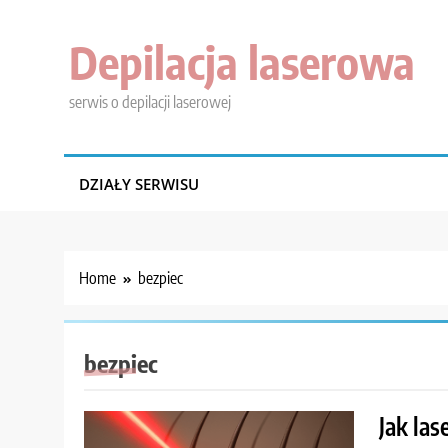
Skip
to
Depilacja laserowa
content
serwis o depilacji laserowej
DZIAŁY SERWISU
Home
bezpiec
bezpiec
Jak la