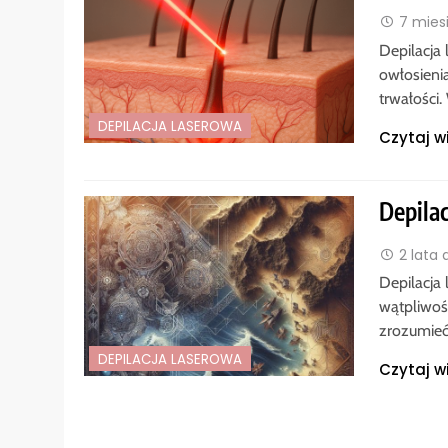
7 mies
Depilacja
owłosienia
trwałości
DEPILACJA LASEROWA
Czytaj w
Depilac
2 lata
Depilacja 
wątpliwoś
zrozumieć
DEPILACJA LASEROWA
Czytaj w